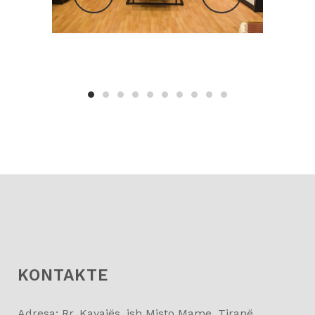
KONTAKTE
Adresa: Rr. Kavajës, ish Misto Mame, Tiranë